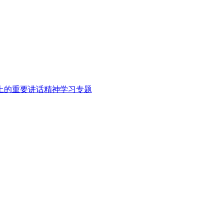
走位和输出选择成功击杀敌方核心C位，帮助团队扭转了局
做出正确决策，确保团队的整体优势。
一次技能释放的时机都把握得恰到好处。无论是辅助选手的
的水平。操作的精准度让RNG在面对敌方强力反击时，依
能展现出逆风翻盘的能力。比如，GALA的英雄池深度以及对
的操作细节逐渐化解困境。这种出色的个人技术为RNG最
的默契配合。在比赛中，每个选手都深刻理解团队的整体战
或防守的决策，RNG的五名选手都能够迅速达成一致，形
野布置和协调的攻击节奏，成功打乱了敌方的防守阵型。在
核心输出位，而RNG的打野则通过精准的时机选择进行击
队默契的体现。
中国官网-球迷群英汇聚,米兰·(milan)中国官网