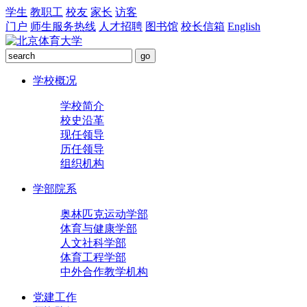
网站首页
介