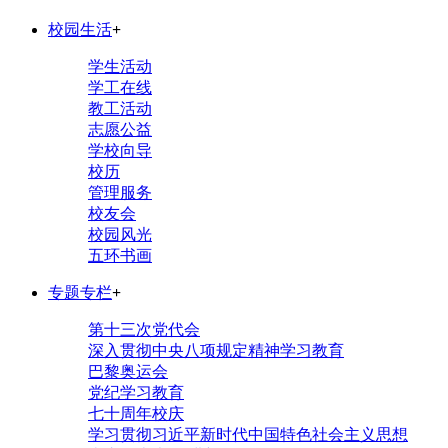
🧸🧧🧸࿄✅赢在米兰,大户首选✅米兰·(milan)中国官方
【wzgsheyingsdx.com】🧧是亚洲综合竞技创新平
验如现场！米兰milan官方网站提供网页版/APP双
登录,手机版地址永续！米兰milan引领专业舞台分
彩服务粉丝生活!!!
邮箱订阅
Subsc