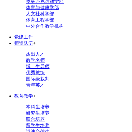
而且，RNG的指挥系统也起到了至关重要的作用。
仅能快速调整战术，还能有效调动队员的积极性与
了迅速而准确的决策，确保了团队合作的流畅性。
3、战略战术的执行与适应
RNG的胜利不仅仅是依赖操作和配合，战略战术的
战术多样性和灵活性。每一场对局中，他们都能够
例如，在敌方选择了强力的控制阵容后，RNG迅速
裂敌方后排的英雄，以此打破敌方阵型并迅速进行反
上先发制人，给对方制造了巨大的心理压力。
此外，RNG还在比赛中展现了强大的适应能力。在
用。例如，在敌方出现失误时，RNG立刻采取高效
略执行让RNG在复杂多变的赛场中始终占据主动，
4、心态的稳定与赛场应变
RNG的胜利不仅仅源于操作和战术上的优势，选手
选手们能够保持冷静，避免过度焦虑或自乱阵脚。尤
调整心态，冷静分析局势。