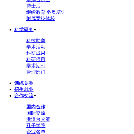
例如，在对敌方反击的一次战斗中，RNG的选手们
合，化解了危机。这种心态的稳定，使得他们在比
除此之外，RNG的赛场应变能力也非常突出。在面
时调整自己的战术。无论是在比赛初期的积极进攻，
化，确保了全队的执行力。
总结：
总的来说，RNG昨日的激战胜利是一场综合体现个
赛中的每个细节可以看出，RNG在操作和战术上均
这种胜利，既依赖于个体的努力，也离不开团队的
通过这场比赛，RNG再一次证明了自己作为顶级战
作、战术执行以及心理素质上做到了极致的平衡。这
下来的比赛奠定了更为坚实的信心。
下一篇