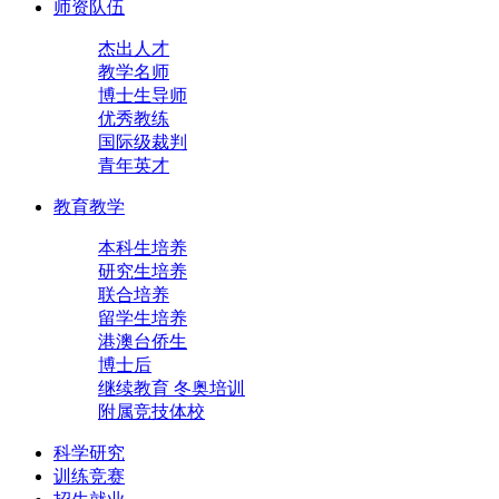
RNG昨日激战赛场展现
利
2026-03-10
1
昨日的比赛，RNG展现了顶尖的操作和团队默契，
个环节都充满了精彩的操作与策略配合。这场比赛
面展示。RNG的胜利不仅仅是个人英雄主义的光辉
从四个方面详细阐述RNG如何在昨日的激战赛场上